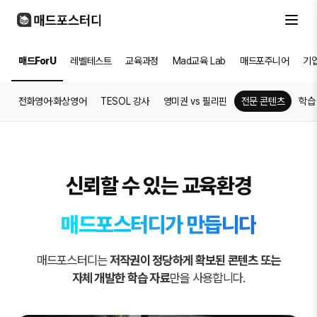
매드ForU
레벨테스트
교육과정
Mad교육 Lab
매드포주니어
기
전화영어·화상영어
TESOL 강사
영미권 vs 필리핀
전문 콘텐츠
학습 
신뢰할 수 있는 교육환경
매드포스터디가 만듭니다
매드포스터디는
저작권이 정당하게 확보된 콘텐츠 또는
자체 개발한 학습 자료
만을 사용합니다.